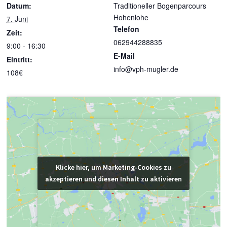
Datum:
Traditioneller Bogenparcours
Hohenlohe
7. Juni
Telefon
Zeit:
062944288835
9:00 - 16:30
E-Mail
Eintritt:
info@vph-mugler.de
108€
Klicke hier, um Marketing-Cookies zu
Klicke hier, um Marketing-Cookies zu
akzeptieren und diesen Inhalt zu aktivieren
akzeptieren und diesen Inhalt zu aktivieren