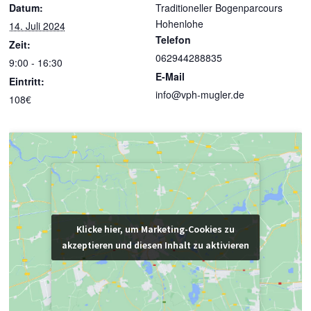
Datum:
Traditioneller Bogenparcours
Hohenlohe
14. Juli 2024
Telefon
Zeit:
062944288835
9:00 - 16:30
E-Mail
Eintritt:
info@vph-mugler.de
108€
Klicke hier, um Marketing-Cookies zu
Klicke hier, um Marketing-Cookies zu
akzeptieren und diesen Inhalt zu aktivieren
akzeptieren und diesen Inhalt zu aktivieren