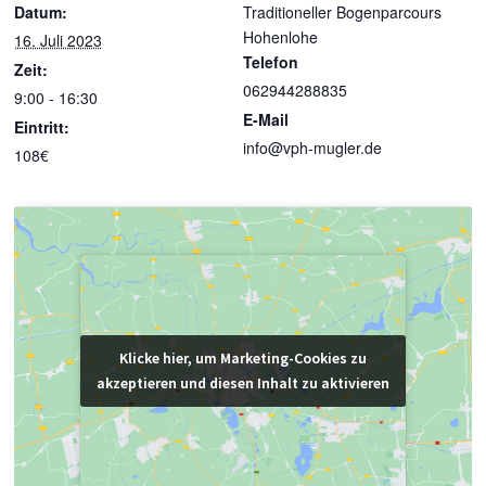
Datum:
Traditioneller Bogenparcours
Hohenlohe
16. Juli 2023
Telefon
Zeit:
062944288835
9:00 - 16:30
E-Mail
Eintritt:
info@vph-mugler.de
108€
Klicke hier, um Marketing-Cookies zu
Klicke hier, um Marketing-Cookies zu
akzeptieren und diesen Inhalt zu aktivieren
akzeptieren und diesen Inhalt zu aktivieren